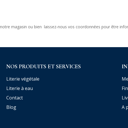
 notre magasin ou bien laissez-nous vos coordonnées pour être inf
NOS PRODUITS ET SERVICES
I
Literie végétale
Me
Literie à eau
Fi
Contact
Li
Blog
A 