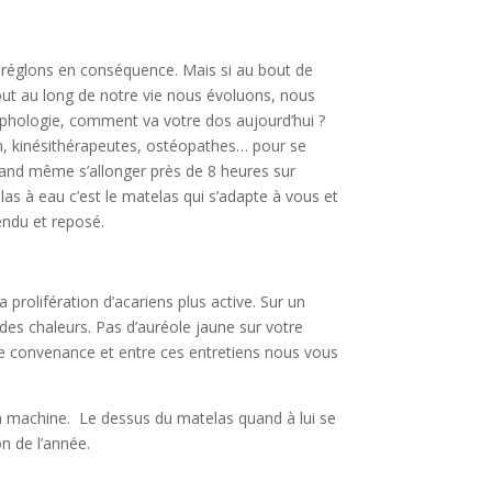
e réglons en conséquence. Mais si au bout de
Tout au long de notre vie nous évoluons, nous
rphologie, comment va votre dos aujourd’hui ?
cin, kinésithérapeutes, ostéopathes… pour se
quand même s’allonger près de 8 heures sur
as à eau c’est le matelas qui s’adapte à vous et
endu et reposé.
 prolifération d’acariens plus active. Sur un
ndes chaleurs. Pas d’auréole jaune sur votre
tre convenance et entre ces entretiens nous vous
 en machine. Le dessus du matelas quand à lui se
on de l’année.