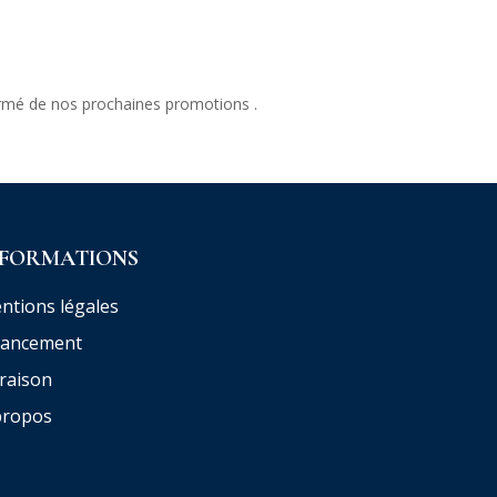
ormé de nos prochaines promotions .
NFORMATIONS
ntions légales
nancement
vraison
propos