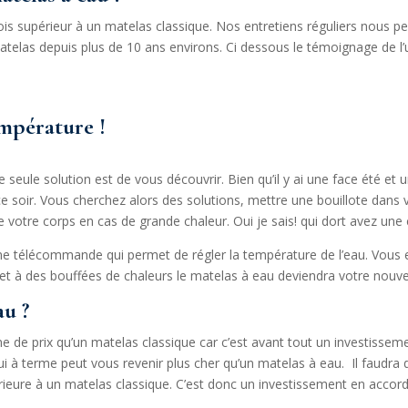
ois supérieur à un matelas classique. Nos entretiens réguliers nous 
matelas depuis plus de 10 ans environs. Ci dessous le témoignage de l’
mpérature !
re seule solution est de vous découvrir. Bien qu’il y ai une face été e
soir. Vous cherchez alors des solutions, mettre une bouillote dans vot
 votre corps en cas de grande chaleur. Oui je sais! qui dort avez une 
ne télécommande qui permet de régler la température de l’eau. Vous en
jet à des bouffées de chaleurs le matelas à eau deviendra votre nouve
au ?
e prix qu’un matelas classique car c’est avant tout un investisseme
qui à terme peut vous revenir plus cher qu’un matelas à eau. Il fau
ieure à un matelas classique. C’est donc un investissement en accord 