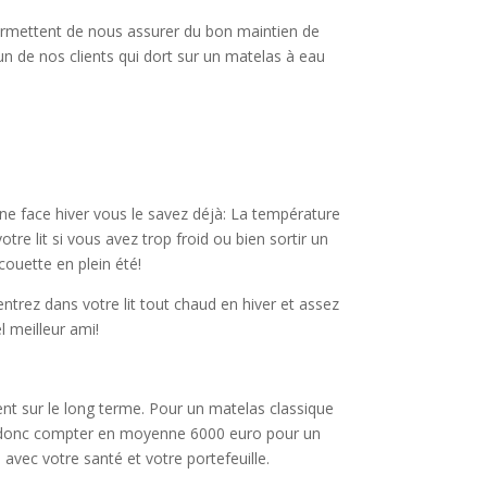
permettent de nous assurer du bon maintien de
un de nos clients qui dort sur un matelas à eau
t une face hiver vous le savez déjà: La température
re lit si vous avez trop froid ou bien sortir un
couette en plein été!
trez dans votre lit tout chaud en hiver et assez
l meilleur ami!
nt sur le long terme. Pour un matelas classique
dra donc compter en moyenne 6000 euro pour un
avec votre santé et votre portefeuille.