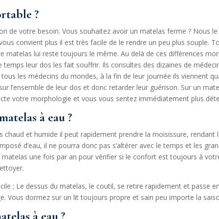
ortable ?
ion de votre besoin. Vous souhaitez avoir un matelas ferme ? Nous l
us convient plus il est très facile de le rendre un peu plus souple. 
e matelas lui reste toujours le même. Au delà de ces différences mo
e temps leur dos les fait souffrir. Ils consultes des dizaines de méde
 tous les médecins du mondes, à la fin de leur journée ils viennent 
ur l’ensemble de leur dos et donc retarder leur guérison. Sur un matel
ecte votre morphologie et vous vous sentez immédiatement plus dét
 matelas à eau ?
ès chaud et humide il peut rapidement prendre la moisissure, rendant la
omposé d’eau, il ne pourra donc pas s’altérer avec le temps et les gra
matelas une fois par an pour vérifier si le confort est toujours à vo
ettoyer.
acile ; Le dessus du matelas, le coutil, se retire rapidement et passe
e. Vous dormez sur un lit toujours propre et sain peu importe la sais
atelas à eau ?