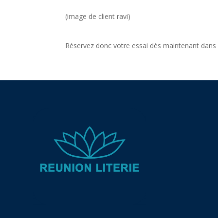
(image de client ravi)
Réservez donc votre essai dès maintenant dans